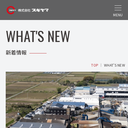
MENU
WHAT'S NEW
新着情報
TOP
WHAT'S NEW